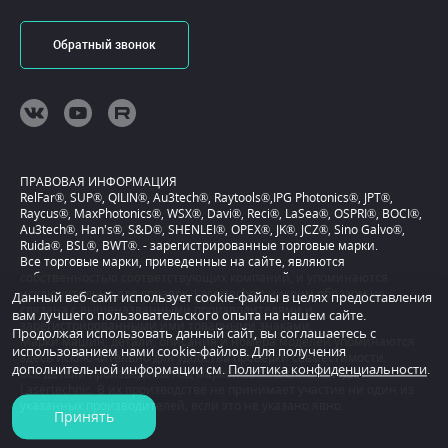
Обратный звонок
ПРАВОВАЯ ИНФОРМАЦИЯ
RelFar®, SUP®, QILIN®, Au3tech®, Raytools®,IPG Photonics®, JPT®,
Raycus®, MaxPhotonics®, WSX®, Davi®, Reci®, LaSea®, OSPRI®, BOCI®,
Au3tech®, Han's®, S&D®, SHENLEI®, OPEX®, JK®, JCZ®, Sino Galvo®,
Ruida®, BSL®, BWT®. - зарегистрированные торговые марки.
Все торговые марки, приведенные на сайте, являются
собственностью соответствующих компаний, и упоминаются
исключительно для справок. Lasertechnic никоим образом не
Данный веб-сайт использует cookie-файлы в целях предоставления
связана с вышеназванными производителями и
вам лучшего пользовательского опыта на нашем сайте.
зарегистрированными ими товарными знаками.
Продолжая использовать данный сайт, вы соглашаетесь с
Марки машин, детали, описания и номера моделей упоминаются
использованием нами cookie-файлов. Для получения
здесь исключительно для удобства проверки совместимости.
дополнительной информации см.
Политика конфиденциальности
.
Все детали произведены под маркой Lasertechnic или для
Lasertechnic. B их производстве не принимает участие ни один из
указанных производителей, если это не указано явно.
Принять